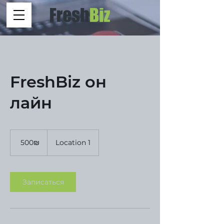
FreshBiz он
лайн
500
שקלים
‏500 ‏₪
Location 1
חדשים
Записаться